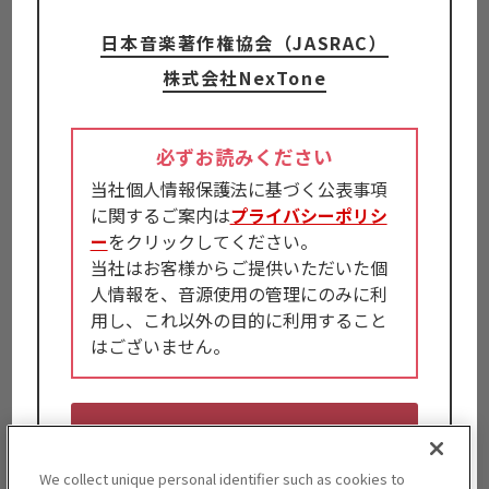
日本音楽著作権協会（JASRAC）
株式会社NexTone
必ずお読みください
当社個人情報保護法に基づく公表事項
に関するご案内は
プライバシーポリシ
ー
をクリックしてください。
当社はお客様からご提供いただいた個
人情報を、音源使用の管理にのみに利
用し、これ以外の目的に利用すること
はございません。
同意して
CM・広告への音源・楽曲の利用の
We collect unique personal identifier such as cookies to
申請者情報入力フォームを開く